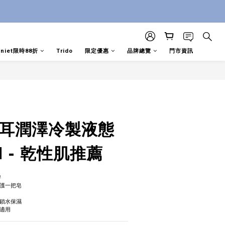
aniet限時88折
Trido
限定優惠
品牌總覽
門市資訊
立即購買
銀耳潤澤冷製液態
l - 乾性肌推薦
辦
護一把皂
鎖水保濕
適用