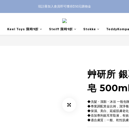
現註冊加入會員即可獲得$50元購物金
Keel Toys 限時9折
Steiff 限時9折
Stokke
TeddyKomp
艸研所 
皂 500m
◆洗髮・潔顏・沐浴 一瓶包
◆專業調配黃金比例，潔淨養
◆保濕、美白、延緩肌膚老化
◆添加專利銀耳萃取液，有效
◆適合膚質：一般、乾性肌膚