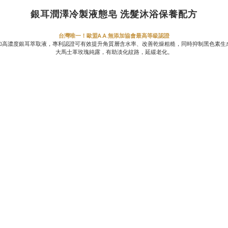
銀耳潤澤冷製液態皂 洗髮沐浴保養配方
台灣唯一！歐盟A.A.無添加協會最高等級認證
加高濃度銀耳萃取液，專利認證可有效提升角質層含水率、改善乾燥粗糙，同時抑制黑色素生
大馬士革玫瑰純露，有助淡化紋路，延緩老化。