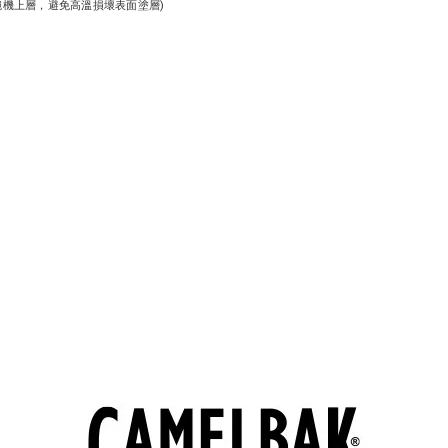
碗機上層，避免高溫損壞表面塗層)
。