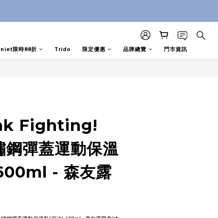
aniet限時88折
Trido
限定優惠
品牌總覽
門市資訊
立即購買
k Fighting!
不鏽鋼彈蓋運動保溫
600ml - 森友露