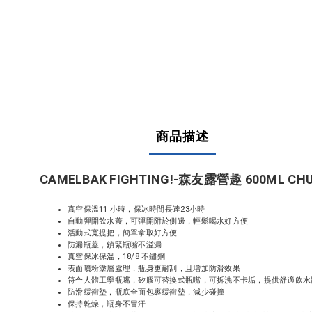
商品描述
CAMELBAK FIGHTING!-森友露營趣 600ML 
真空保溫11 小時，保冰時間長達23小時
自動彈開飲水蓋，可彈開附於側邊，輕鬆喝水好方便
活動式寬提把，簡單拿取好方便
防漏瓶蓋，鎖緊瓶嘴不溢漏
真空保冰保溫，18/8 不鏽鋼
表面噴粉塗層處理，瓶身更耐刮，且增加防滑效果
符合人體工學瓶嘴，矽膠可替換式瓶嘴，可拆洗不卡垢，提供舒適飲水
防滑緩衝墊，瓶底全面包裹緩衝墊，減少碰撞
保持乾燥，瓶身不冒汗