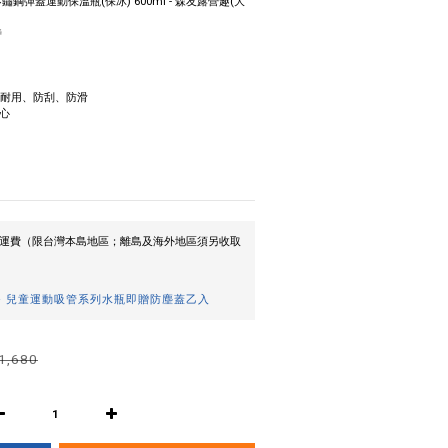
Chug不鏽鋼彈蓋運動保溫瓶(保冰) 600ml - 森友露營趣(大
時
 → 耐用、防刮、防滑
心
0免運費（限台灣本島地區；離島及海外地區須另收取
y+ 兒童運動吸管系列水瓶即贈防塵蓋乙入
1,680