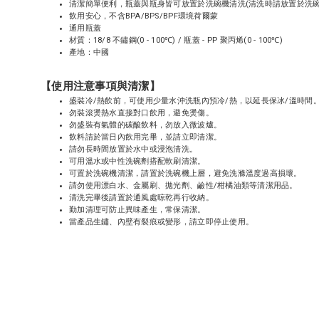
清潔簡單便利，瓶蓋與瓶身皆可放置於洗碗機清洗(清洗時請放置於洗
飲用安心，不含BPA/BPS/BPF環境荷爾蒙
通用瓶蓋
材質：18/8 不鏽鋼(0 - 100℃) / 瓶蓋 - PP 聚丙烯(0 - 100℃)
產地：中國
【使用注意事項與清潔】
盛裝冷/熱飲前，可使用少量水沖洗瓶內預冷/熱，以延長保冰/溫時間
勿裝滾燙熱水直接對口飲用，避免燙傷。
勿盛裝有氣體的碳酸飲料，勿放入微波爐。
飲料請於當日內飲用完畢，並請立即清潔。
請勿長時間放置於水中或浸泡清洗。
可用溫水或中性洗碗劑搭配軟刷清潔。
可置於洗碗機清潔，請置於洗碗機上層，避免洗滌溫度過高損壞。
請勿使用漂白水、金屬刷、拋光劑、鹼性/柑橘油類等清潔用品。
清洗完畢後請置於通風處晾乾再行收納。
勤加清理可防止異味產生，常保清潔。
當產品生鏽、內壁有裂痕或變形，請立即停止使用。