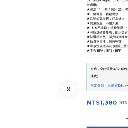
Camelbak Fighting ! 
童適用)
★保溫 11 小時 / 保冰 23 小
★一鍵彈蓋，輕鬆喝水
★活動式寬提把，好拿好掛
★防漏瓶蓋，不怕外漏
★18/8 不鏽鋼 + 噴粉塗層
★可拆洗矽膠瓶嘴，飲水更安
★防滑緩衝墊，減少碰撞噪音
★瓶身不冒汗，保持乾爽
★可放洗碗機清洗 (建議上層)
★不含 BPA / BPS / BPF
全店，全館消費滿$200
運費）
指定分類，凡購買Edd
NT$1,380
NT$