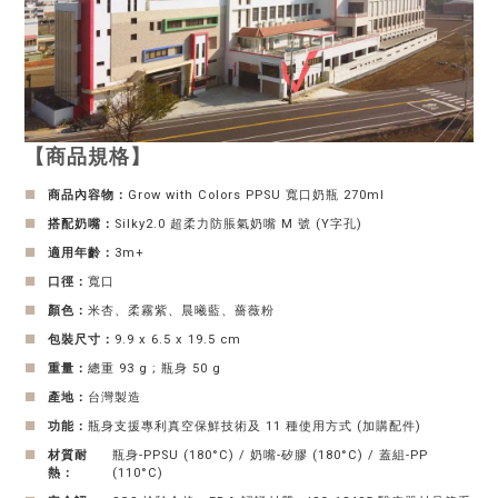
【商品規格】
■
商品內容物：
Grow with Colors PPSU 寬口奶瓶 270ml
■
搭配奶嘴：
Silky2.0 超柔力防脹氣奶嘴 M 號 (Y字孔)
■
適用年齡：
3m+
■
口徑：
寬口
■
顏色：
米杏、柔霧紫、晨曦藍、薔薇粉
■
包裝尺寸：
9.9 x 6.5 x 19.5 cm
■
重量：
總重 93 g ; 瓶身 50 g
■
產地：
台灣製造
■
功能：
瓶身支援專利真空保鮮技術及 11 種使用方式 (加購配件)
■
材質耐
瓶身-PPSU (180°C) / 奶嘴-矽膠 (180°C) / 蓋組-PP
熱：
(110°C)