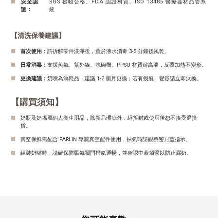
■
安全認
SGS 檢驗合格、FDA 認證材質、ISO 13485 醫療器材品管系
證：
統
【清洗保養建議】
■
首次使用：
請拆解零件洗淨後，置於沸水消毒 3-5 分鐘後風乾。
■
日常消毒：
支援蒸氣、紫外線、洗碗機。PPSU 材質耐高溫，反覆加熱不變形。
■
更換建議：
奶嘴為消耗品，建議 1-2 個月更換；若有裂痕、變形請立即汰換。
【購買須知】
■
奶瓶及奶嘴屬個人衛生用品，除新品瑕疵外，經拆封或使用後恕不接受退換
貨。
■
真空保鮮需配合 FARLIN 專屬真空配件使用，抽氣時請觀察密封蓋指示。
■
組裝奶嘴時，請確保防脹氣閥門排氣通暢，並確認中蓋鎖緊以防止漏奶。