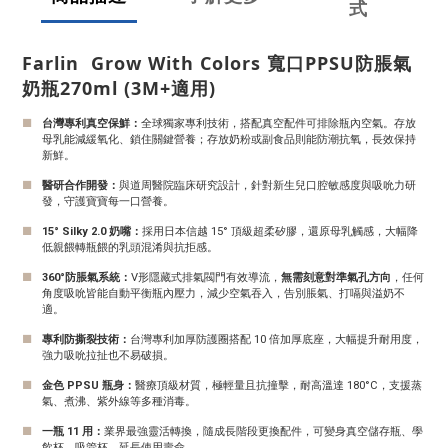
式
Farlin Grow With Colors 寬口PPSU防脹氣
奶瓶270ml (3M+適用)
■
台灣專利真空保鮮：
全球獨家專利技術，搭配真空配件可排除瓶內空氣。存放
母乳能減緩氧化、鎖住關鍵營養；存放奶粉或副食品則能防潮抗氧，長效保持
新鮮。
■
醫研合作開發：
與道周醫院臨床研究設計，針對新生兒口腔敏感度與吸吮力研
發，守護寶寶每一口營養。
■
15° Silky 2.0 奶嘴：
採用日本信越 15° 頂級超柔矽膠，還原母乳觸感，大幅降
低親餵轉瓶餵的乳頭混淆與抗拒感。
■
360°防脹氣系統：
V形隱藏式排氣閥門有效導流，
無需刻意對準氣孔方向
，任何
角度吸吮皆能自動平衡瓶內壓力，減少空氣吞入，告別脹氣、打嗝與溢奶不
適。
■
專利防撕裂技術：
台灣專利加厚防護圈搭配 10 倍加厚底座，大幅提升耐用度，
強力吸吮拉扯也不易破損。
■
金色 PPSU 瓶身：
醫療頂級材質，極輕量且抗撞擊，耐高溫達 180°C，支援蒸
氣、煮沸、紫外線等多種消毒。
■
一瓶 11 用：
業界最強靈活轉換，隨成長階段更換配件，可變身真空儲存瓶、學
飲杯、吸管杯，延長使用壽命。