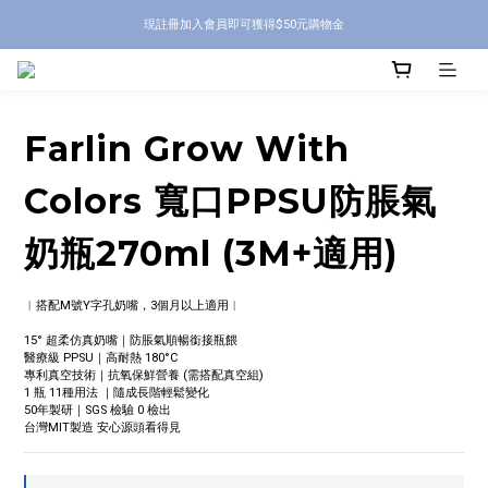
現註冊加入會員即可獲得$50元購物金
Farlin Grow With
Colors 寬口PPSU防脹氣
奶瓶270ml (3M+適用)
︱搭配M號Y字孔奶嘴，3個月以上適用︱
15° 超柔仿真奶嘴｜防脹氣順暢銜接瓶餵
醫療級 PPSU｜高耐熱 180°C
專利真空技術｜抗氧保鮮營養 (需搭配真空組)
1 瓶 11種用法 ｜隨成長階輕鬆變化
50年製研｜SGS 檢驗 0 檢出
台灣MIT製造 安心源頭看得見