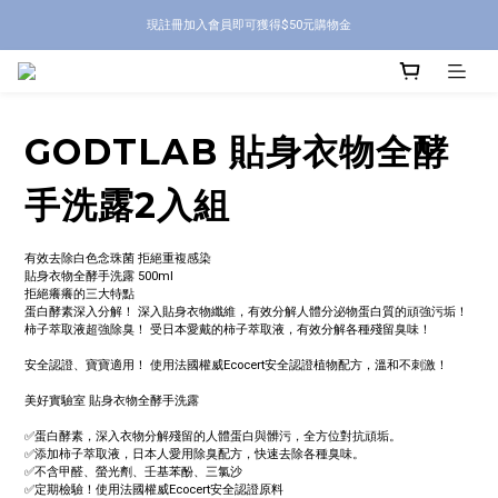
現註冊加入會員即可獲得$50元購物金
GODTLAB 貼身衣物全酵
手洗露2入組
有效去除白色念珠菌 拒絕重複感染
貼身衣物全酵手洗露 500ml
拒絕癢癢的三大特點
蛋白酵素深入分解！ 深入貼身衣物纖維，有效分解人體分泌物蛋白質的頑強污垢！
柿子萃取液超強除臭！ 受日本愛戴的柿子萃取液，有效分解各種殘留臭味！
安全認證、寶寶適用！ 使用法國權威Ecocert安全認證植物配方，溫和不刺激！
美好實驗室 貼身衣物全酵手洗露
✅蛋白酵素，深入衣物分解殘留的人體蛋白與髒污，全方位對抗頑垢。
✅添加柿子萃取液，日本人愛用除臭配方，快速去除各種臭味。
✅不含甲醛、螢光劑、壬基苯酚、三氯沙
✅定期檢驗！使用法國權威Ecocert安全認證原料