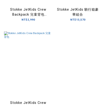
Stokke JetKids Crew
Stokke JetKids 騎行箱豪
Backpack 兒童背包
華組合
(Disney限量款)
NT$2,990
NT$13,570
Stokke JetKids Crew