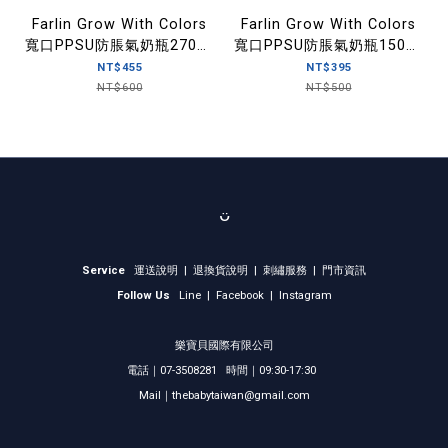
Farlin Grow With Colors
Farlin Grow With Colors
寬口PPSU防脹氣奶瓶270ml
寬口PPSU防脹氣奶瓶150ml
(3M+適用)
(新生兒專用)
NT$455
NT$395
NT$600
NT$500
ᴗ̈
Service
運送說明
|
退換貨說明
|
刺繡服務
|
門市資訊
Follow Us
Line
|
Facebook
|
Instagram
樂寶貝國際有限公司
電話｜07-3508281 時間｜09:30-17:30
Mail｜thebabytaiwan@gmail.com