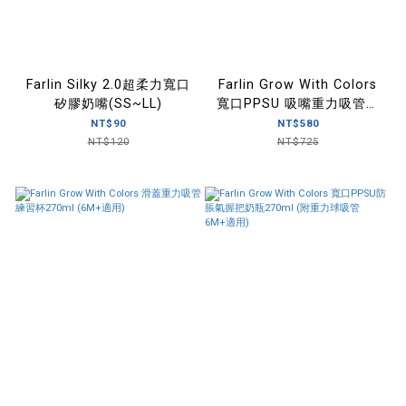
Farlin Silky 2.0超柔力寬口
Farlin Grow With Colors
矽膠奶嘴(SS~LL)
寬口PPSU 吸嘴重力吸管練
習杯270ml ( 防逆流設計
NT$90
NT$580
6M+適用)
NT$120
NT$725