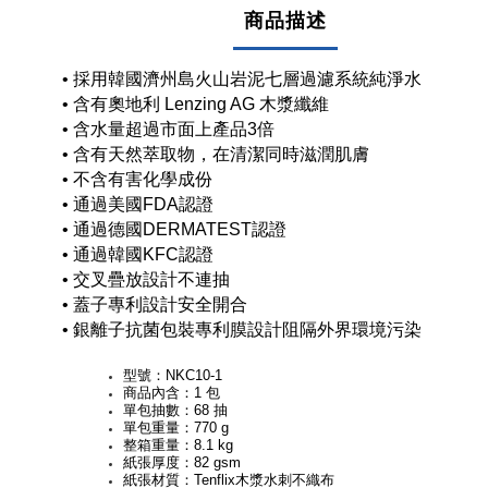
商品描述
• 採用韓國濟州島火山岩泥七層過濾系統純淨水
• 含有奧地利 Lenzing AG 木漿纖維
• 含水量超過市面上產品3倍
• 含有天然萃取物，在清潔同時滋潤肌膚
• 不含有害化學成份
• 通過美國FDA認證
• 通過德國DERMATEST認證
• 通過韓國KFC認證
• 交叉疊放設計不連抽
• 蓋子專利設計安全開合
• 銀離子抗菌包裝專利膜設計阻隔外界環境污染
型號：NKC10-1
商品內含：1 包
單包抽數：68 抽
單包重量：770 g
整箱重量：8.1 kg
紙張厚度：82 gsm
紙張材質：
Tenflix木漿水刺不織布