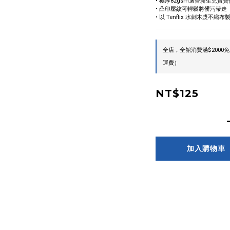
• 極厚82gsm適合新生兒寶
• 凸印壓紋可輕鬆將髒污帶走
• 以 Tenflix 水刺木漿不織布
全店，全館消費滿$200
運費）
NT$125
加入購物車