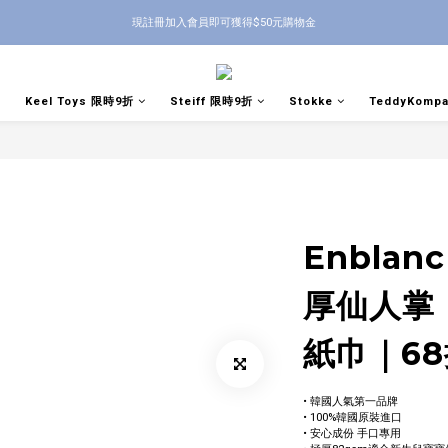
現註冊加入會員即可獲得$50元購物金
Keel Toys 限時9折
Steiff 限時9折
Stokke
TeddyKomp
Enbla
厚仙人掌
紙巾｜68
• 韓國人氣第一品牌
• 100%韓國原裝進口
• 安心成份 手口專用