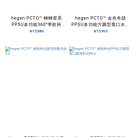
hegen PCTO™ 轉轉星系
hegen PCTO™ 金色奇蹟
PPSU多功能360°學飲杯
PPSU多功能方圓型寬口水瓶
240ml
330ml
NT$880
NT$950