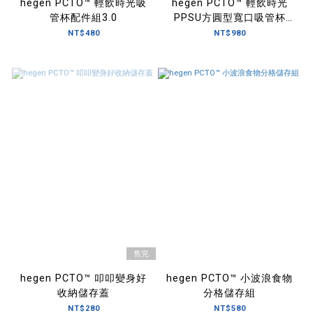
hegen PCTO™ 輕飲時光吸
hegen PCTO™ 輕飲時光
管杯配件組3.0
PPSU方圓型寬口吸管杯
330ml
NT$480
NT$980
售完
hegen PCTO™ 叩叩變身好
hegen PCTO™ 小波浪食物
收納儲存蓋
分格儲存組
NT$280
NT$580