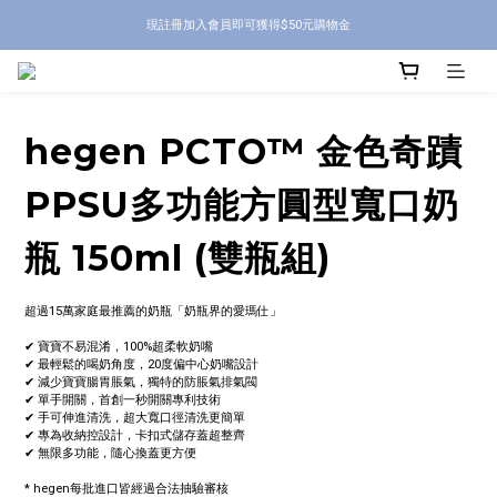
現註冊加入會員即可獲得$50元購物金
hegen PCTO™ 金色奇蹟
PPSU多功能方圓型寬口奶
瓶 150ml (雙瓶組)
超過15萬家庭最推薦的奶瓶「奶瓶界的愛瑪仕」
✔ 寶寶不易混淆，100%超柔軟奶嘴
✔ 最輕鬆的喝奶角度，20度偏中心奶嘴設計
✔ 減少寶寶腸胃脹氣，獨特的防脹氣排氣閥
✔ 單手開關，首創一秒開關專利技術
✔ 手可伸進清洗，超大寬口徑清洗更簡單
✔ 專為收納控設計，卡扣式儲存蓋超整齊
✔ 無限多功能，隨心換蓋更方便
* hegen每批進口皆經過合法抽驗審核