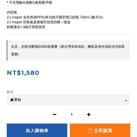
* 不含雙酚A,雙酚S,毒塑膠,甲醛
內容物 
2 x hegen 金色奇蹟PPSU多功能方圓型寬口奶瓶 150ml (象牙白)
2 x hegen 防脹氣真實擬乳智慧奶嘴｜慢速
奶嘴適合1-3個月寶寶使用
全店，全館消費滿$2000免運費（限台灣本島地區；離島及海外地區須另收取
運費）
NT$1,580
顏色
加入購物車
立即購買