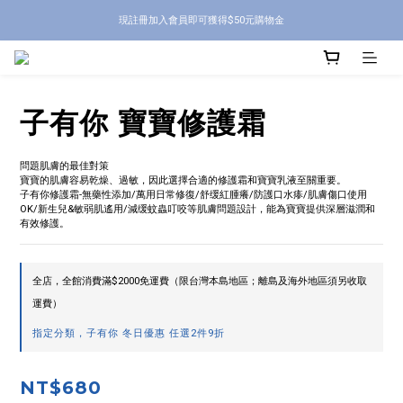
現註冊加入會員即可獲得$50元購物金
子有你 寶寶修護霜
問題肌膚的最佳對策
寶寶的肌膚容易乾燥、過敏，因此選擇合適的修護霜和寶寶乳液至關重要。
子有你修護霜-無藥性添加/萬用日常修復/舒缓紅腫癢/防護口水瘆/肌膚傷口使用
OK/新生兒&敏弱肌遙用/減缓蚊蟲叮咬等肌膚問題設計，能為寶寶提供深層滋潤和
有效修護。
全店，全館消費滿$2000免運費（限台灣本島地區；離島及海外地區須另收取
運費）
指定分類，子有你 冬日優惠 任選2件9折
NT$680