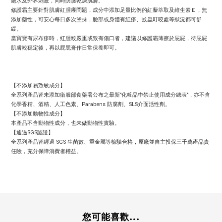
絕水及外界刺激，同時防護乾燥肌膚。
修護霜主要針對肌膚紅腫癢問題，成分中添加足量比例的紅藜萃取及維生素Ｅ，無
添加藥性，可安心每日多次塗抹，臉部或身體有紅疹、蚊蟲叮咬處等狀況都可舒
緩。
當寶寶有尿布疹時，紅腫較嚴重或致有傷口者，建議以修護霜薄擦於屁屁，待屁屁
肌膚較穩定後，再以屁屁膏作日常保養即可。
【不添加易致敏成分】
全系列產品皆未添加衛服部食藥署公布之最新"化粧品中禁止使用成分總表"，亦不含
化學香精、酒精、人工色素、Parabens 防腐劑、SLS介面活性劑。
【不添加動物性成分】
本產品不含動物性成分，也未做動物性實驗。
【通過SGS認證】
全系列產品皆經過 SGS 生菌數、重金屬等檢驗合格，原廠並自主投保三千萬產品責
任險，充分保障消費者權益。
您可能喜歡...