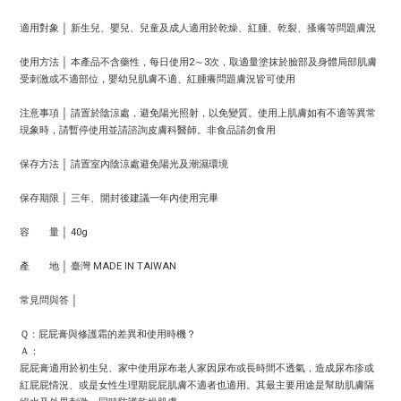
適用對象 │ 新生兒、嬰兒、兒童及成人適用於乾燥、紅腫、乾裂、搔癢等問題膚況
使用方法 │ 本產品不含藥性，每日使用2～3次，取適量塗抹於臉部及身體局部肌膚
受刺激或不適部位，嬰幼兒肌膚不適、紅腫癢問題膚況皆可使用
注意事項 │ 請置於陰涼處，避免陽光照射，以免變質。使用上肌膚如有不適等異常
現象時，請暫停使用並請諮詢皮膚科醫師。非食品請勿食用
保存方法 │ 請置室內陰涼處避免陽光及潮濕環境
保存期限 │ 三年、開封後建議一年內使用完畢
容 量 │ 40g
產 地 │ 臺灣 MADE IN TAIWAN
常見問與答 │
Ｑ：屁屁膏與修護霜的差異和使用時機？
Ａ：
屁屁膏適用於初生兒、家中使用尿布老人家因尿布或長時間不透氣，造成尿布疹或
紅屁屁情況、或是女性生理期屁屁肌膚不適者也適用。其最主要用途是幫助肌膚隔