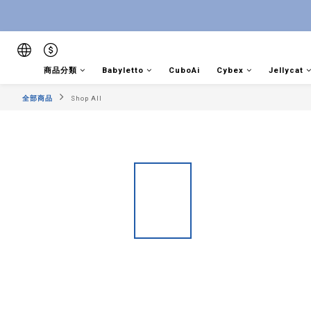
商品分類
Babyletto
CuboAi
Cybex
Jellycat
全部商品
Shop All