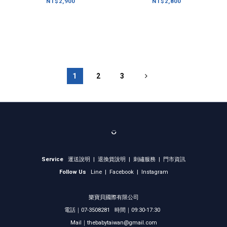
(大)
NT$2,900
NT$2,800
1
2
3
ᴗ̈
Service
運送說明
|
退換貨說明
|
刺繡服務
|
門市資訊
Follow Us
Line
|
Facebook
|
Instagram
樂寶貝國際有限公司
電話｜07-3508281 時間｜09:30-17:30
Mail｜thebabytaiwan@gmail.com