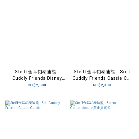
Steiff金耳釦泰迪熊 -
Steiff金耳釦泰迪熊 - Soft
Cuddly Friends Disney
Cuddly Friends Cassie Cat
Marie 瑪麗貓
Reddish Blond 貓(亞麻)
NT$2,600
NT$2,300